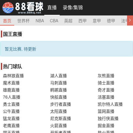
直播
录像/集锦
首页
世界杯
NBA
CBA
英超
西甲
意甲
德甲
法甲
国王直播
暂无比赛, 待更新
热门球队
森林狼直播
湖人直播
灰熊直播
魔术直播
马刺直播
骑士直播
雄鹿直播
鹈鹕直播
奇才直播
76人直播
快船直播
活塞直播
勇士直播
步行者直播
凯尔特人直播
公牛直播
太阳直播
篮网直播
猛龙直播
尼克斯直播
独行侠直播
老鹰直播
火箭直播
掘金直播
国王直播
开拓者直播
热火直播