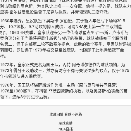
1951年总决赛，由Les Harrison（球队老板兼主教练）执教的皇家队顺
利击败纽约尼克斯，为其队史上唯一一次夺冠。值得一提的是，球队主力
里德·霍尔兹曼退役后曾于尼克队执教，并带领球队二度夺冠。
1960年选秀，皇家队签下奥斯卡·罗伯逊，其于新人年便写下场均30.5
分、10.7篮板、9.7助攻的惊人成绩，可谓NBA史上第一位“三双制造
机”。1963-64赛季，皇家队迎来另一位传奇球星杰里·卢卡斯，卢卡斯与
罗伯逊分别于当季获得最佳新秀与MVP的殊荣，球队战绩亦于全联盟排
名第二，但于东部第二轮不敌赛尔提克。此后的数个赛季，皇家队皆是铩
羽而归，罗伯逊于1970年被交易至雄鹿队，也随即于此地捧起冠军金
杯。
1972年，皇家正式更名为国王队，內特·阿奇博尔德作为球队领袖，为
1973年得分王及助攻王，然亦有防守不稳与失误过多的缺点，仅于1975
年带领球队进入季后赛。
1976年，国王队将堪萨斯城作为唯一主场（原与奥马哈共同经营），
1978至1980赛季，在科顿·菲茨西蒙斯的执教，以及奥蒂斯·伯德桑的带
领下，连续3季打进季后赛。
收藏网址 看球不迷路
足球直播
NBA直播