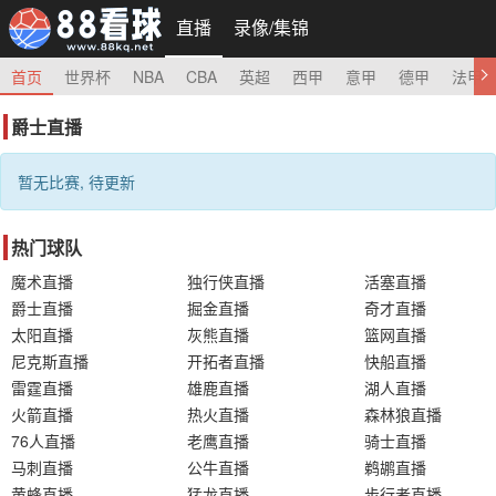
直播
录像/集锦
首页
世界杯
NBA
CBA
英超
西甲
意甲
德甲
法甲
爵士直播
暂无比赛, 待更新
热门球队
魔术直播
独行侠直播
活塞直播
爵士直播
掘金直播
奇才直播
太阳直播
灰熊直播
篮网直播
尼克斯直播
开拓者直播
快船直播
雷霆直播
雄鹿直播
湖人直播
火箭直播
热火直播
森林狼直播
76人直播
老鹰直播
骑士直播
马刺直播
公牛直播
鹈鹕直播
黄蜂直播
猛龙直播
步行者直播