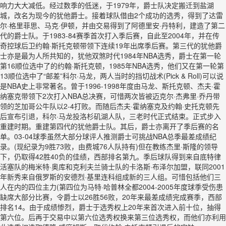
响力大大减低。经过数季的低迷，于1979年，爵士队决定搬迁到盐湖
城，改名为现今的犹他爵士。接着球队借由2个成功的选秀，得到了达雷
尔·格里菲思、马克·伊顿，并由交易得到了阿德里安·丹特利，建造了第二
代的爵士队。于1983-84赛季首次打入季后赛，自此至2004年，并在传
奇控球后卫约翰·斯托克顿带领下连续19年出席季后赛。第三代的犹他爵
士亦是最为人所共知的，犹他双煞时代1984年NBA选秀，爵士在第一轮
第16顺位选中了的约翰·斯托克顿，1985年NBA选秀，他们又在第一轮第
13顺位选中了“邮差”科尔·马龙，两人当时的挡切战术(Pick & Roll)可以说
是NBA史上非常著名。曾于1996-1998年度由马龙、斯托克顿、杰夫·霍
纳塞克带领下2次打入NBA总决赛，可惜两次皆被迈克尔·杰弗里·乔丹带
领的芝加哥公牛队以2-4打败。而随后杰夫·霍纳塞克及约翰·史托克顿先
后宣布引退，科尔·马龙投洛杉矶湖人队，三老时代正式结束。正式步入
重建时期。重建第四代的犹他爵士队。其后，爵士亦离开了季后赛的名
单。03-04球季虽然大部分球评人推测爵士可挑战NBA总季最差成绩纪
录。(现纪录为9胜73败，由费城76人队持有)但在教练杰里·斯隆的领导
下，仍取得42胜40负的佳绩，西部排名第九。季后球队得到来自底特律
活塞队的梅米特·奥库和克利夫兰骑士队的卡洛斯·布泽尔加盟，联同2001
年新秀来自俄罗斯的安德烈·基里连科组成新的三人组。可惜包括他们三
人在内的四位主力(第四位为马特·哈普林全都2004-2005年度球季受伤患
缺席大部分比赛，令爵士以26胜56败，20年来最差成绩完成赛季，西部
排名14。由于成绩惨烈，爵士于选秀权上20年来首次进入前十位，抽得
第六位。后再于交易中以第六位选秀权换来第三位选秀权，而他们亦利用