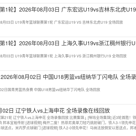
1轮】2026年08月03日 广东宏远U19vs吉林东北虎U19
08月03日 U19青年篮球联赛第1轮 广东宏远U19 VS 吉林东北虎U19 全场回放
1轮】2026年08月03日 上海久事U19vs浙江稠州银行U
08月03日 U19青年篮球联赛第1轮 上海久事U19 VS 浙江稠州银行U19 全场回放
026年08月02日 中国U18男篮vs纽纳华丁闪电队 全场
2026年08月02日国青男篮热身赛 中国U18男篮vs纽纳华丁闪电队 全场回放
8月02日 辽宁铁人vs上海申花 全场录像在线回放
辽宁铁人vs上海申花 全场录像回放 比赛集锦↓ [咪咕全场集锦] 近3轮首胜！铁人3-1
刀轻巧挑射破门，铁人3-1领先申花 [进球
进球视频] 铁人1-0领先申花！严鼎皓长传助攻，热菲尼奥反越位单刀破门