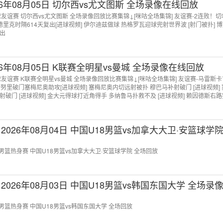
6年08月05日 切尔西vs尤文图斯 全场录像在线回放
足球友谊赛 切尔西vs尤文图斯 全场录像回放比赛集锦↓[咪咕全场集锦] 友谊赛-2连败！切
里克时隔614天复出[进球视频] 伊尔迪兹做球 热格罗瓦迎球兜射世界波 [射门被扑] 
出
6年08月05日 K联赛全明星vs曼城 全场录像在线回放
 足球友谊赛 K联赛全明星vs曼城 全场录像回放比赛集锦↓[咪咕全场集锦] 友谊赛-马雷斯
斯努里破门塞梅尼奥助攻[进球视频] 塞梅尼奥内切远射被扑 穆巴马补射破门 [进球视频]
破门 [进球视频] 金大元得球打近角得手 多纳鲁马扑救不及 [进球视频] 赖因德斯右
026年08月04日 中国U18男篮vs加拿大大卫·安篮球学院
2026年国青男篮热身赛 中国U18男篮vs加拿大大卫·安篮球学院 全场回放
026年08月03日 中国U18男篮vs韩国东国大学 全场录
026年国青男篮热身赛 中国U18男篮vs韩国东国大学 全场回放