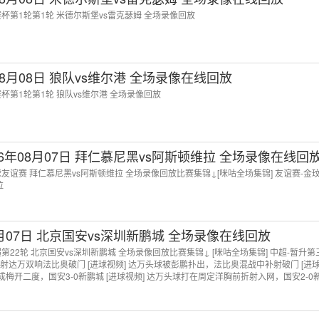
联赛杯第1轮第1轮 米德尔斯堡vs雷克瑟姆 全场录像回放
08月08日 狼队vs维尔港 全场录像在线回放
联赛杯第1轮第1轮 狼队vs维尔港 全场录像回放
6年08月07日 拜仁慕尼黑vs阿斯顿维拉 全场录像在线回
 足球友谊赛 拜仁慕尼黑vs阿斯顿维拉 全场录像回放比赛集锦↓[咪咕全场集锦] 友谊赛-金
拉
8月07日 北京国安vs深圳新鹏城 全场录像在线回放
 北京国安vs深圳新鹏城 全场录像回放比赛集锦↓ [咪咕全场集锦] 中超-暂升第三！国
达万头球被彭鹏扑出，法比奥混战中补射破门 [进球视频]
球视频] 达万头球打在周定洋胸前折射入网，国安2-0新鹏城
张玉宁补射破门！国安1-0领先新鹏城