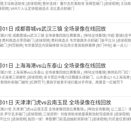
助攻 张稀哲破门 [进球视频] 王钰栋蝎子摆
 程进单刀破门扳平 [进球视频] VAR介入认定徐俊驰送点 法比奥点射破门
8月01日 成都蓉城vs武汉三镇 全场录像在线回放
成都蓉城vs武汉三镇 全场录像回放比赛集锦↓ [咪咕全场集锦] 中超-蓉城5连平！蓉
佩造点 韦世豪跳步点射破门扳平比分 [进球视频] 漏个
 差一点儿！李昂任
8月01日 上海海港vs山东泰山 全场录像在线回放
 上海海港vs山东泰山 全场录像回放比赛集锦↓ [咪咕全场集锦] 换帅后开门红！十人
魏震头球破门，山东泰山1-0上海海港 [门将扑
点] 于金永扑出维塔尔点射，李新翔补射破门被吹 [红牌罚下] 黄政宇故意手球拦截对手传球，两黄变一红被罚下
8月01日 天津津门虎vs云南玉昆 全场录像在线回放
 天津津门虎vs云南玉昆 全场录像回放比赛集锦↓ [咪咕全场集锦] 让二追三！津门虎
助攻绝基莱斯劲射完成绝杀 [进球视频] 津门虎
频] 约尼查任意球精准制
导 奥斯卡头球破门 [进球视频] 卡约推射破门 玉昆客场1-0领先津门虎