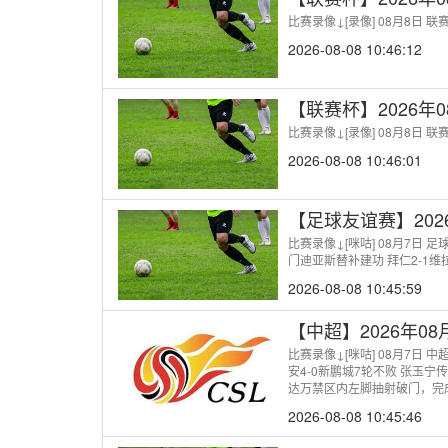
比赛录像↓[录像] 08月8日 
2026-08-08 10:46:12
【联赛杯】2026年
比赛录像↓[录像] 08月8日 
2026-08-08 10:46:01
【足球友谊赛】202
比赛录像↓[咪咕] 08月7日
门迪亚斯替补建功 拜仁2-1维
2026-08-08 10:45:59
【中超】2026年0
比赛录像↓[咪咕] 08月7日 中超第22轮
安4-0新鹏城7轮不败 张玉宁传射达万双响法比奥破门 [进球视频] 
达万禁区内左脚抽射破门，完成梅开二度，国安3-0新鹏城 [进
[进球视频] 法比奥头球中楣，
2026-08-08 10:45:46