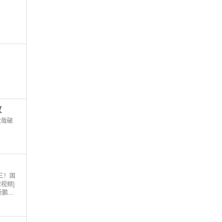
放
玟哉破