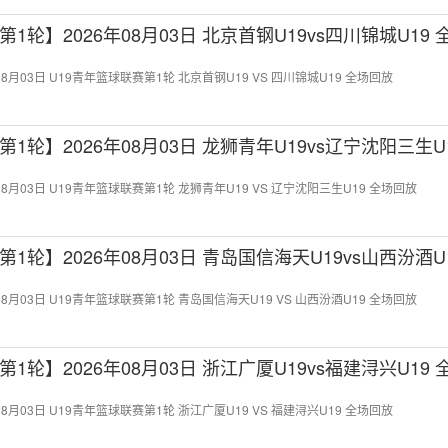
1轮】2026年08月03日 北京首钢U19vs四川锦城U19 
08月03日 U19青年篮球联赛第1轮 北京首钢U19 VS 四川锦城U19 全场回放
1轮】2026年08月03日 龙狮青年U19vs辽宁沈阳三生U
08月03日 U19青年篮球联赛第1轮 龙狮青年U19 VS 辽宁沈阳三生U19 全场回放
1轮】2026年08月03日 青岛国信海天U19vs山西汾酒U
08月03日 U19青年篮球联赛第1轮 青岛国信海天U19 VS 山西汾酒U19 全场回放
1轮】2026年08月03日 浙江广厦U19vs福建浔兴U19 
08月03日 U19青年篮球联赛第1轮 浙江广厦U19 VS 福建浔兴U19 全场回放