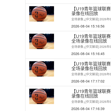
【U19青年篮球联赛第
录像在线回放
全场录像↓[中文解说] 2026年
2026-08-04 15:16:56
【U19青年篮球联赛第
全场录像在线回放
全场录像↓[中文解说] 2026年
2026-08-04 15:16:45
【U19青年篮球联赛第
全场录像在线回放
全场录像↓[中文解说] 2026年
2026-08-04 17:17:02
【U19青年篮球联赛第
录像在线回放
全场录像↓[中文解说] 2026年
2026-08-04 17:16:39