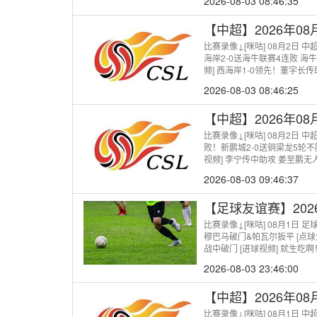
2026-08-03 08:46:35
【中超】2026年0
比赛录像↓[咪咕] 08月2日 中超第21轮
海岸2-0送海牛联赛4连败 海牛仍垫底西海岸升至第二 [进球视频] 
频] 西海岸1-0领先！董宇长传助攻 彭欣力推射破门 [进球视频] 李苏达
王庚睿助攻南松破门 裁判回看
2026-08-03 08:46:25
【中超】2026年0
比赛录像↓[咪咕] 08月2日 中超第21
败！新鹏城2-0送铜梁龙5轮不胜 37岁姜至鹏破门韦斯利建功
视频] 李宁传中助攻 姜至鹏无人盯防头球打破僵局 [点球不进] 韦斯利造点
利抗住恩加德乌转身射门 姚
2026-08-03 09:46:37
【足球友谊赛】202
比赛录像↓[咪咕] 08月1日 足球友谊赛 曼城
穆巴马破门&帕瓦尔扳平 [点球大战] 蓝月军团三将失点！国米总分4-2战胜曼城 [进球视频] 迪马尔科左路横扫门前 帕瓦尔乱
战中破门 [进球视频]
2026-08-03 23:46:00
【中超】2026年0
比赛录像↓[咪咕] 08月1日 中超第21轮 北京