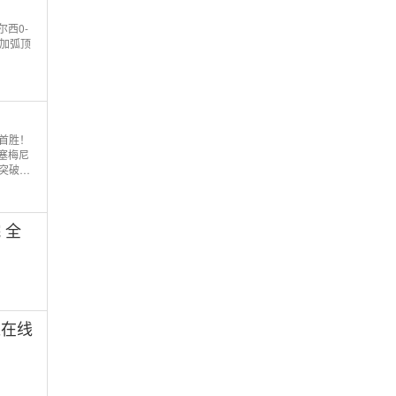
尔西0-
博加弧顶
卡首胜！
 塞梅尼
路突破横
 全
像在线