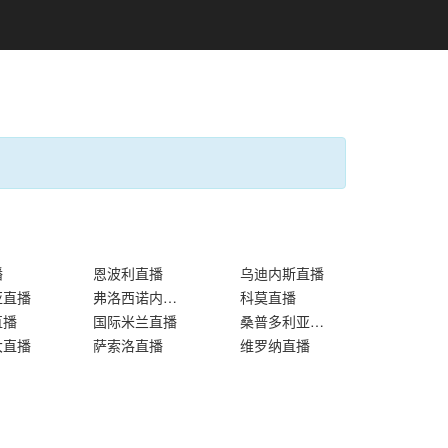
播
恩波利直播
乌迪内斯直播
亚直播
弗洛西诺内直播
科莫直播
直播
国际米兰直播
桑普多利亚直播
大直播
萨索洛直播
维罗纳直播