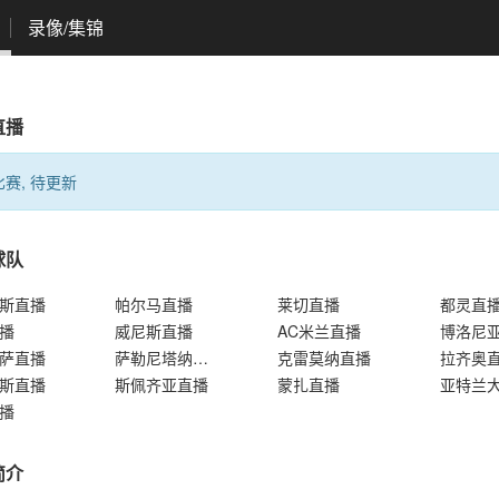
录像/集锦
直播
赛, 待更新
球队
斯直播
帕尔马直播
莱切直播
都灵直
播
威尼斯直播
AC米兰直播
博洛尼
萨直播
萨勒尼塔纳直播
克雷莫纳直播
拉齐奥
斯直播
斯佩齐亚直播
蒙扎直播
亚特兰
播
简介