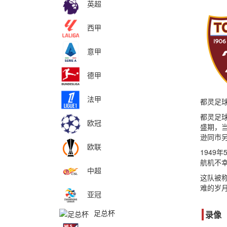
英超
西甲
意甲
德甲
法甲
都灵足球
都灵足球
欧冠
盛期，当
逊同市
欧联
194
航机不幸
中超
这队被称
难的岁
亚冠
足总杯
录像