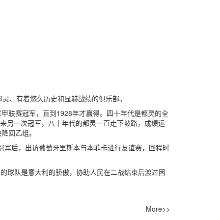
部城市都灵、有着悠久历史和显赫战绩的俱乐部。
意甲联赛冠军，直到1928年才赢得。四十年代是都灵的全
再迎来另一次冠军，八十年代的都灵一直走下坡路，成绩远
快降回乙组。
赛冠军后，出访葡萄牙里斯本与本菲卡进行友谊赛，回程时
orino）的球队是意大利的骄傲，协助人民在二战结束后渡过困
More>>