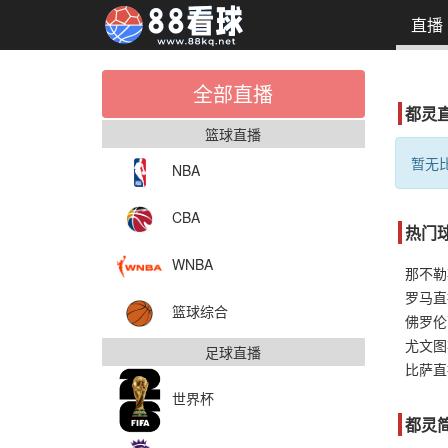
直播
全部直播
都灵
篮球直播
暂无比
NBA
CBA
热门
WNBA
那不勒
罗马直
篮球综合
佛罗伦
尤文图
足球直播
比萨直
世界杯
都灵