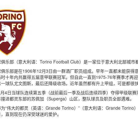
俱乐部（意大利语：Torino Football Club）是一家位于意大利北
俱乐部是在1906年12月3日由一群酒厂职员组成。早年一直都未能获得
时十年内共赢得五届意甲联赛冠军。但自此一直到1975-76年赛季才
另一球队尤文图斯，最后还降级收场。近年虽然都有升上甲组，可是都很
9年5月4日当球队连续第五季（战前最后一季及战后连续四季）夺得甲级联
撞进都灵东部的苏佩加（Superga）山区，整队球员及职员全部遇难。
为“伟大的都灵（英语：Grande Torino）”（意大利语：Grande T
月，直到现在仍深受球迷的爱护。