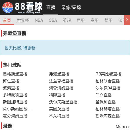
直播
录像/集锦
首页
世界杯
NBA
CBA
英超
西甲
意甲
德甲
法甲
弗赖堡直播
暂无比赛, 待更新
热门球队
奥格斯堡直播
弗赖堡直播
RB莱比锡直播
拜仁直播
法兰克福直播
柏林联合直播
波鸿直播
海登海姆直播
沙尔克04直播
多特蒙德直播
科隆直播
门兴直播
斯图加特直播
沃尔夫斯堡直播
圣保利直播
荷尔斯泰因基尔直播
美因茨直播
柏林赫塔直播
霍芬海姆直播
不莱梅直播
勒沃库森直播
录像
More>>