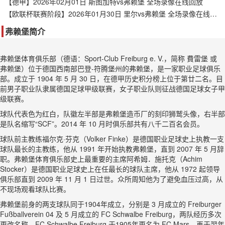
【德甲】2026年02月01日 斯图加特vs弗赖堡 全场录像在线回放
【欧联杯联赛阶段】2026年01月30日 里尔vs弗赖堡 全场录像在线回放
弗赖堡简介
弗赖堡体育俱乐部（德语：Sport-Club Freiburg e. V.，简称 費雷堡 或
弗赖堡）位于德国西南部巴登-符腾堡州的弗赖堡，是一家职业足球俱乐
部。成立于 1904 年 5 月 30 日，在德甲历史积分榜上位于第廿二名。目
前男子职业队隶属德国足球甲级联赛，女子职业队则征战德国足球女子甲
级联赛。
球队代表色为红白，队徽左半部是弗赖堡造币厂的刻印狮鹫头像，右半部
是队名缩写“SCF”。2014 年 10 月时俱乐部共有八千二百名会员。
球队前主教练福尔克·芬克（Volker Finke）是德国职业足球史上执教一支
球队最长的主教练，他从 1991 年开始执教弗赖堡，直到 2007 年 5 月辞
职。弗赖堡体育俱乐部史上最重要的主席阿希姆．施托克（Achim
Stocker）是德国职业足球史上在任最长的球队主席，他从 1972 起领导
俱乐部直到 2009 年 11 月 1 日过世。众所周知他为了避免血压过高，从
不现场观看球队比赛。
弗赖堡前身的两支球队同于1904年成立，分别是 3 月成立的 Freiburger
Fußballverein 04 及 5 月成立的 FC Schwalbe Freiburg，两队经历多次
更改名称，FC Schwalbe Freiburg 于1905年更名为 FC Mars，再于翌年