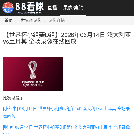
直播
录像/集锦
首页
世界杯录像
录像详情
【世界杯小组赛D组】2026年06月14日 澳大利亚
vs土耳其 全场录像在线回放
比赛录像↓
[小红书] 06月14日 世界杯小组赛D组第1轮 澳大利亚vs土耳其 全场录
像回放
[咪咕] 06月14日 世界杯小组赛D组第1轮 澳大利亚vs土耳其 全场录像