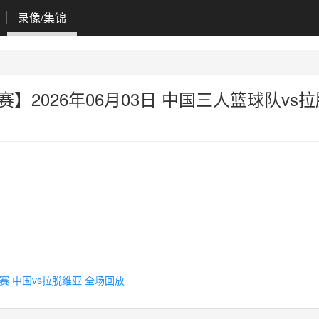
录像/集锦
】2026年06月03日 中国三人篮球队vs
组赛 中国vs拉脱维亚 全场回放