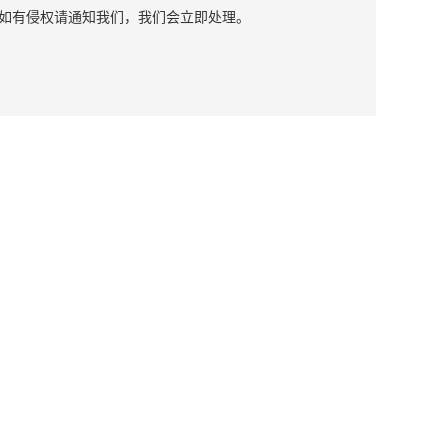
如有侵权请通知我们，我们会立即处理。