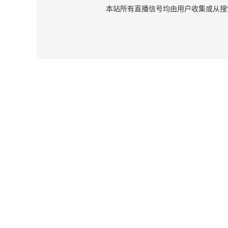
本站所有直播信号均由用户收集或从搜