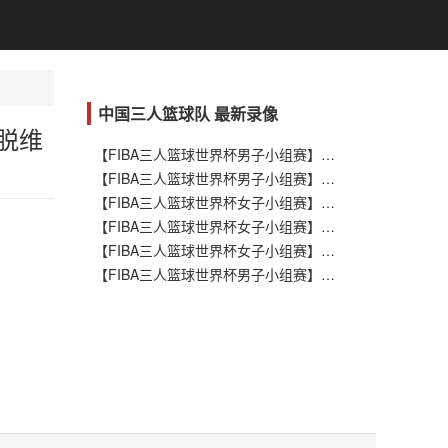
中国三人篮球队 最新录像
拉脱维
【FIBA三人篮球世界杯男子小组赛】2026年06月03日 德国三人篮球队vs中国三人篮球队 全场录像在线回放
【FIBA三人篮球世界杯男子小组赛】2026年06月03日 新西兰三人篮球队vs中国三人篮球队 全场录像在线回放
【FIBA三人篮球世界杯女子小组赛】2026年06月03日 中国三人篮球队vs拉脱维亚三人篮球队 全场录像在线回放
【FIBA三人篮球世界杯女子小组赛】2026年06月03日 菲律宾三人篮球队vs中国三人篮球队 全场录像在线回放
【FIBA三人篮球世界杯女子小组赛】2026年06月01日 中国三人篮球队vs德国三人篮球队 全场录像在线回放
【FIBA三人篮球世界杯男子小组赛】2026年06月01日 中国三人篮球队vs日本三人篮球队 全场录像在线回放