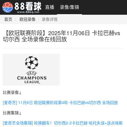
直播
录像/集锦
首页
欧冠录像
录像详情
【欧冠联赛阶段】2025年11月06日 卡拉巴赫vs
切尔西 全场录像在线回放
比赛录像↓
[爱奇艺] 11月6日 欧冠联赛阶段第4轮 卡拉巴赫vs切尔西 全场回放
比赛集锦↓
[爱奇艺全场集锦] 轮换翻车！切尔西2-2卡拉巴赫 哈托失误+送点埃斯