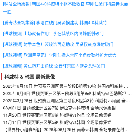
[咪咕全场集锦] 韩国4-0科威特小组不败收官 李刚仁破门科威特未尝
一胜
[爱奇艺全场集锦] 李刚仁破门吴贤揆建功 韩国4-0科威特
[进球视频] 上场就有作用！李在城禁区内冷静低射破门
[进球视频] 射手本色！裴峻浩再送助攻 吴贤揆转身爆射破门
[进球视频] 欧洲巨星范！李刚仁插入禁区小角度劲射扩大优势
[进球视频] 黄仁范开出角球 全晋旴禁区内俯身头球破门
科威特 & 韩国 最新录像
2025年6月10日 世预赛亚洲区第三阶段B组第10轮 韩国vs科威特 全场录像回放
2025年6月6日 世预赛亚洲区第三阶段B组第9轮 科威特vs巴勒斯坦 全场录像回放
2025年3月26日 世预赛亚洲区第三阶段B组第8轮 科威特vs阿曼 全场录像回放
03月21日 世预赛亚洲区第7轮 伊拉克vs科威特 全场录像集锦
11月20日 世预赛亚洲区第6轮 科威特vs约旦 全场录像集锦
11月14日 世预赛亚洲区第5轮 科威特vs韩国 全场录像集锦
【世界杯小组赛A组】2026年06月25日 南非vs韩国 全场录像在线回放