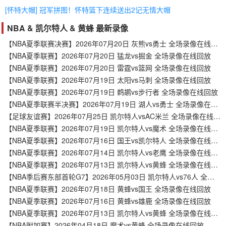
[怀特大帽] 冠军拼图！怀特篮下连续送出2记无情大帽
NBA & 凯尔特人 & 黄蜂 最新录像
【NBA夏季联赛决赛】2026年07月20日 灰熊vs勇士 全场录像在线回放
【NBA夏季联赛】2026年07月20日 猛龙vs掘金 全场录像在线回放
【NBA夏季联赛】2026年07月20日 雷霆vs篮网 全场录像在线回放
【NBA夏季联赛】2026年07月19日 太阳vs马刺 全场录像在线回放
【NBA夏季联赛】2026年07月19日 鹈鹕vs步行者 全场录像在线回放
【NBA夏季联赛半决赛】2026年07月19日 湖人vs勇士 全场录像在线回放
【足球友谊赛】2026年07月25日 凯尔特人vsAC米兰 全场录像在线回放
【NBA夏季联赛】2026年07月19日 凯尔特人vs魔术 全场录像在线回放
【NBA夏季联赛】2026年07月16日 国王vs凯尔特人 全场录像在线回放
【NBA夏季联赛】2026年07月14日 凯尔特人vs老鹰 全场录像在线回放
【NBA夏季联赛】2026年07月13日 凯尔特人vs黄蜂 全场录像在线回放
【NBA季后赛东部首轮G7】2026年05月03日 凯尔特人vs76人 全场录像在线回放
【NBA夏季联赛】2026年07月18日 黄蜂vs国王 全场录像在线回放
【NBA夏季联赛】2026年07月16日 黄蜂vs雄鹿 全场录像在线回放
【NBA夏季联赛】2026年07月13日 凯尔特人vs黄蜂 全场录像在线回放
【NBA附加赛】2026年04月18日 魔术vs黄蜂 全场录像在线回放