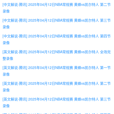
[中文解说-腾讯] 2025年04月12日NBA常规赛 黄蜂vs凯尔特人 第二节
录像
[中文解说-腾讯] 2025年04月12日NBA常规赛 黄蜂vs凯尔特人 第三节
录像
[中文解说-腾讯] 2025年04月12日NBA常规赛 黄蜂vs凯尔特人 第四节
录像
[英文解说-腾讯] 2025年04月12日NBA常规赛 黄蜂vs凯尔特人 全场完
整录像
[英文解说-腾讯] 2025年04月12日NBA常规赛 黄蜂vs凯尔特人 第一节
录像
[英文解说-腾讯] 2025年04月12日NBA常规赛 黄蜂vs凯尔特人 第二节
录像
[英文解说-腾讯] 2025年04月12日NBA常规赛 黄蜂vs凯尔特人 第三节
录像