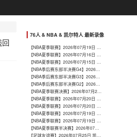
76人 & NBA & 凯尔特人 最新录像
线回
【NBA夏季联赛】2026年07月19日 雄鹿vs76人 全场录像在线回放
【NBA夏季联赛】2026年07月16日 76人vs魔术 全场录像在线回放
【NBA夏季联赛】2026年07月15日 火箭vs76人 全场录像在线回放
【NBA季后赛东部半决赛G4】2026年05月11日 76人vs尼克斯 全场录像在线回放
【NBA季后赛东部半决赛G3】2026年05月09日 76人vs尼克斯 全场录像在线回放
【NBA季后赛东部半决赛G2】2026年05月07日 尼克斯vs76人 全场录像在线回放
【NBA夏季联赛决赛】2026年07月20日 灰熊vs勇士 全场录像在线回放
【NBA夏季联赛】2026年07月20日 猛龙vs掘金 全场录像在线回放
【NBA夏季联赛】2026年07月20日 雷霆vs篮网 全场录像在线回放
【NBA夏季联赛】2026年07月19日 太阳vs马刺 全场录像在线回放
【NBA夏季联赛】2026年07月19日 鹈鹕vs步行者 全场录像在线回放
【NBA夏季联赛半决赛】2026年07月19日 湖人vs勇士 全场录像在线回放
【足球友谊赛】2026年07月25日 凯尔特人vsAC米兰 全场录像在线回放