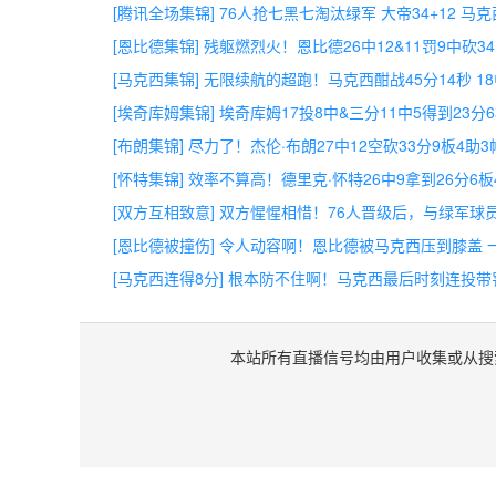
[腾讯全场集锦] 76人抢七黑七淘汰绿军 大帝34+12 马克
[恩比德集锦] 残躯燃烈火！恩比德26中12&11罚9中砍34
[马克西集锦] 无限续航的超跑！马克西酣战45分14秒 18
[埃奇库姆集锦] 埃奇库姆17投8中&三分11中5得到23分
[布朗集锦] 尽力了！杰伦·布朗27中12空砍33分9板4助3
[怀特集锦] 效率不算高！德里克·怀特26中9拿到26分6板
[双方互相致意] 双方惺惺相惜！76人晋级后，与绿军球
[恩比德被撞伤] 令人动容啊！恩比德被马克西压到膝盖
[马克西连得8分] 根本防不住啊！马克西最后时刻连投
本站所有直播信号均由用户收集或从搜