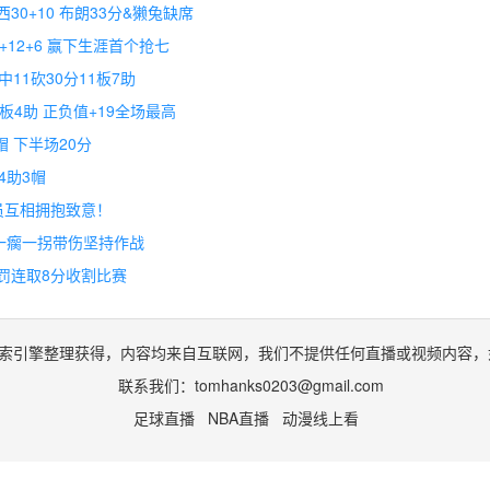
西30+10 布朗33分&獭兔缺席
+12+6 赢下生涯首个抢七
中11砍30分11板7助
6板4助 正负值+19全场最高
帽 下半场20分
4助3帽
员互相拥抱致意！
 一瘸一拐带伤坚持作战
带罚连取8分收割比赛
索引擎整理获得，内容均来自互联网，我们不提供任何直播或视频内容，
联系我们：
tomhanks0203@gmail.com
足球直播
NBA直播
动漫线上看