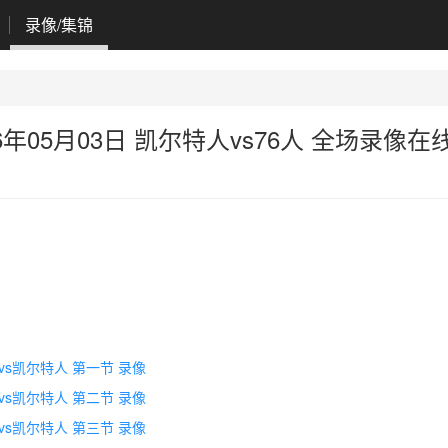
录像/集锦
年05月03日 凯尔特人vs76人 全场录像在
人vs凯尔特人 第一节 录像
人vs凯尔特人 第二节 录像
人vs凯尔特人 第三节 录像