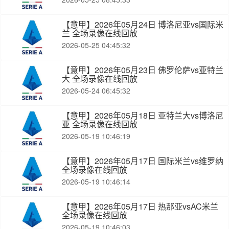
【意甲】2026年05月24日 博洛尼亚vs国际米
兰 全场录像在线回放
2026-05-25 04:45:32
【意甲】2026年05月23日 佛罗伦萨vs亚特兰
大 全场录像在线回放
2026-05-24 06:45:32
【意甲】2026年05月18日 亚特兰大vs博洛尼
亚 全场录像在线回放
2026-05-19 10:46:19
【意甲】2026年05月17日 国际米兰vs维罗纳
全场录像在线回放
2026-05-19 10:46:14
【意甲】2026年05月17日 热那亚vsAC米兰
全场录像在线回放
2026-05-19 10:46:03