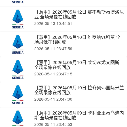
【意甲】2026年05月12日 那不勒斯vs博洛尼
亚 全场录像在线回放
2026-05-13 10:45:51
【意甲】2026年05月10日 维罗纳vs科莫 全
场录像在线回放
2026-05-11 23:47:59
【意甲】2026年05月10日 莱切vs尤文图斯
全场录像在线回放
2026-05-11 23:47:15
【意甲】2026年05月10日 拉齐奥vs国际米兰
全场录像在线回放
2026-05-11 23:47:00
【意甲】2026年05月09日 卡利亚里vs乌迪内
斯 全场录像在线回放
2026-05-11 23:45:53