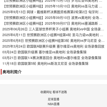
【世预赛欧洲区小组赛H组】2025年10月13日 罗马尼亚vs奥地利 全场录像在线回放
【世预赛欧洲区小组赛H组】2025年10月10日 奥地利vs圣马力诺 全场录像在线回放
2025年9月13日 网球・戴维斯杯决赛圈资格赛第2轮第2日 匈牙利 VS 奥地利
【世预赛欧洲区小组赛H组】2025年09月10日 波黑vs奥地利 全场录像在线回放
【世预赛欧洲区小组赛H组】2025年09月07日 奥地利vs塞浦路斯 全场录像在线回放
2025年06月26日 三人篮球世界杯男子小组赛 奥地利vs中国 全场录像回放
2025年6月11日 世预赛欧洲区小组赛H组第4轮 圣马力诺vs奥地利 全场录像回放
2025年6月8日 世预赛欧洲区小组赛H组第3轮 奥地利vs罗马尼亚 全场录像回放
2025年3月24日 欧国联A联赛升级赛 塞尔维亚vs奥地利 全场录像回放
03月24日 欧国联升级赛 塞尔维亚vs奥地利 全场录像集锦
03月21日 欧国联1/4赛决赛首回合 奥地利vs塞尔维亚 全场录像集锦
11月18日 欧国联第5轮 奥地利vs斯洛文尼亚 全场录像集锦
奥地利简介
收藏网址 看球不迷路
足球直播
NBA直播