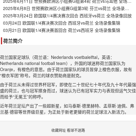
2025年6月11日 世预赛欧洲区小组赛G组第4轮 荷兰vs马耳他 全场录像回放
2025年6月8日 世预赛欧洲区小组赛G组第3轮 芬兰vs荷兰 全场录像回放
2025年3月24日 欧国联1/4赛决赛次回合 西班牙vs荷兰 全场录像回放
03月24日 欧国联1/4赛决赛次回合 西班牙vs荷兰 全场录像集锦
03月21日 欧国联1/4赛决赛首回合 荷兰vs西班牙 全场录像集锦
荷兰简介
荷兰国家足球队（荷兰语：Nederlands voetbalelftal，英语：
Netherlands national football team），外国的球迷称荷兰国家队为
Oranje，有橙色的意思。由于荷兰国家队的球员皆穿上橙色衣服，故有
“橙衣军团”称号。荷兰的球衣赞助商是耐克。
由于荷兰从未得过世界杯冠军，即使在二十世纪七十年代及九十年代最强
盛的荷兰，也与冠军擦身而过，球迷认为已有冠军实力与表现但运气欠佳
而给予“无冕王”的称呼。
近年荷兰足坛产出了一些超新星，如马泰斯·德里赫特、孟菲斯·迪佩、弗
兰基·德容等世界级巨星，为正处于新老更替的荷兰足球注入新活力。
收藏网址 看球不迷路