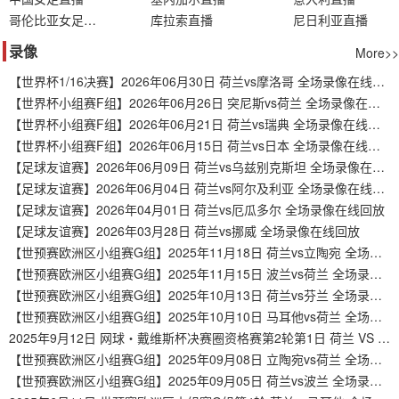
哥伦比亚女足直播
库拉索直播
尼日利亚直播
录像
More>>
【世界杯1/16决赛】2026年06月30日 荷兰vs摩洛哥 全场录像在线回放
【世界杯小组赛F组】2026年06月26日 突尼斯vs荷兰 全场录像在线回放
【世界杯小组赛F组】2026年06月21日 荷兰vs瑞典 全场录像在线回放
【世界杯小组赛F组】2026年06月15日 荷兰vs日本 全场录像在线回放
【足球友谊赛】2026年06月09日 荷兰vs乌兹别克斯坦 全场录像在线回放
【足球友谊赛】2026年06月04日 荷兰vs阿尔及利亚 全场录像在线回放
【足球友谊赛】2026年04月01日 荷兰vs厄瓜多尔 全场录像在线回放
【足球友谊赛】2026年03月28日 荷兰vs挪威 全场录像在线回放
【世预赛欧洲区小组赛G组】2025年11月18日 荷兰vs立陶宛 全场录像在线回放
【世预赛欧洲区小组赛G组】2025年11月15日 波兰vs荷兰 全场录像在线回放
【世预赛欧洲区小组赛G组】2025年10月13日 荷兰vs芬兰 全场录像在线回放
【世预赛欧洲区小组赛G组】2025年10月10日 马耳他vs荷兰 全场录像在线回放
2025年9月12日 网球・戴维斯杯决赛圈资格赛第2轮第1日 荷兰 VS 阿根廷
【世预赛欧洲区小组赛G组】2025年09月08日 立陶宛vs荷兰 全场录像在线回放
【世预赛欧洲区小组赛G组】2025年09月05日 荷兰vs波兰 全场录像在线回放