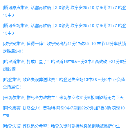
[腾讯原声集锦] 活塞再胜骑士2-0领先 坎宁安25+10 哈里斯21+7 哈登
13中3
[腾讯全场集锦] 活塞再胜骑士2-0领先 坎宁安25+10 哈里斯21+7 哈登
13中3
[坎宁安集锦] 值得一阵！坎宁安出战41分钟砍25+10 末节12分率队锁
定胜局2-0！
[哈里斯集锦] 打成巨星了！哈里斯16中9&三分3中2 高效砍下21分6板
2断2帽
[哈登集锦] 致命失误葬送比赛！哈登迷失全场13中3&三分0中 正负值
全场最低！
[米切尔集锦] 拼尽全力难救主！米切尔空砍31分6板3助2断无力回天
[阿伦集锦] 拼尽全力！贾勒特·阿伦9中7拿到22分外加7板3助 罚球10
中8
[哈登失误] 葬送追分希望！哈登关键时刻持球突破倒地被奥萨尔生