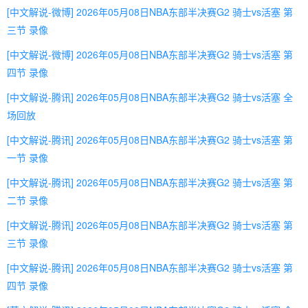
[中文解说-微博] 2026年05月08日NBA东部半决赛G2 骑士vs活塞 第
三节 录像
[中文解说-微博] 2026年05月08日NBA东部半决赛G2 骑士vs活塞 第
四节 录像
[中文解说-腾讯] 2026年05月08日NBA东部半决赛G2 骑士vs活塞 全
场回放
[中文解说-腾讯] 2026年05月08日NBA东部半决赛G2 骑士vs活塞 第
一节 录像
[中文解说-腾讯] 2026年05月08日NBA东部半决赛G2 骑士vs活塞 第
二节 录像
[中文解说-腾讯] 2026年05月08日NBA东部半决赛G2 骑士vs活塞 第
三节 录像
[中文解说-腾讯] 2026年05月08日NBA东部半决赛G2 骑士vs活塞 第
四节 录像