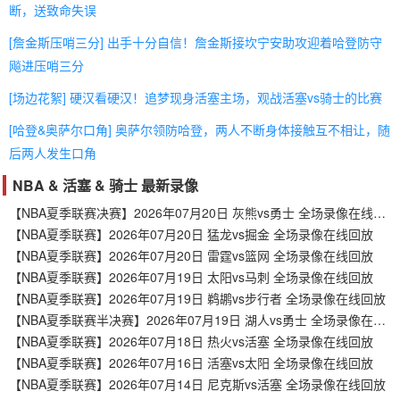
断，送致命失误
[詹金斯压哨三分] 出手十分自信！詹金斯接坎宁安助攻迎着哈登防守
飚进压哨三分
[场边花絮] 硬汉看硬汉！追梦现身活塞主场，观战活塞vs骑士的比赛
[哈登&奥萨尔口角] 奥萨尔领防哈登，两人不断身体接触互不相让，随
后两人发生口角
NBA & 活塞 & 骑士 最新录像
【NBA夏季联赛决赛】2026年07月20日 灰熊vs勇士 全场录像在线回放
【NBA夏季联赛】2026年07月20日 猛龙vs掘金 全场录像在线回放
【NBA夏季联赛】2026年07月20日 雷霆vs篮网 全场录像在线回放
【NBA夏季联赛】2026年07月19日 太阳vs马刺 全场录像在线回放
【NBA夏季联赛】2026年07月19日 鹈鹕vs步行者 全场录像在线回放
【NBA夏季联赛半决赛】2026年07月19日 湖人vs勇士 全场录像在线回放
【NBA夏季联赛】2026年07月18日 热火vs活塞 全场录像在线回放
【NBA夏季联赛】2026年07月16日 活塞vs太阳 全场录像在线回放
【NBA夏季联赛】2026年07月14日 尼克斯vs活塞 全场录像在线回放