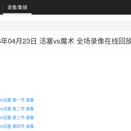
录像/集锦
6年04月23日 活塞vs魔术 全场录像在线回
术vs活塞 第一节 录像
术vs活塞 第二节 录像
术vs活塞 第三节 录像
术vs活塞 第四节 录像