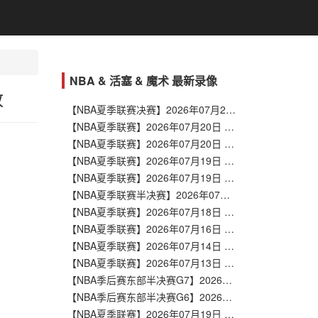
NBA & 活塞 & 魔术 最新录像
放
【NBA夏季联赛决赛】2026年07月20日 灰熊vs勇士 全场录像在线回放
【NBA夏季联赛】2026年07月20日 猛龙vs掘金 全场录像在线回放
【NBA夏季联赛】2026年07月20日 雷霆vs篮网 全场录像在线回放
【NBA夏季联赛】2026年07月19日 太阳vs马刺 全场录像在线回放
【NBA夏季联赛】2026年07月19日 鹈鹕vs步行者 全场录像在线回放
【NBA夏季联赛半决赛】2026年07月19日 湖人vs勇士 全场录像在线回放
【NBA夏季联赛】2026年07月18日 热火vs活塞 全场录像在线回放
【NBA夏季联赛】2026年07月16日 活塞vs太阳 全场录像在线回放
【NBA夏季联赛】2026年07月14日 尼克斯vs活塞 全场录像在线回放
【NBA夏季联赛】2026年07月13日 活塞vs骑士 全场录像在线回放
【NBA季后赛东部半决赛G7】2026年05月18日 活塞vs骑士 全场录像在线回放
【NBA季后赛东部半决赛G6】2026年05月16日 骑士vs活塞 全场录像在线回放
【NBA夏季联赛】2026年07月19日 凯尔特人vs魔术 全场录像在线回放