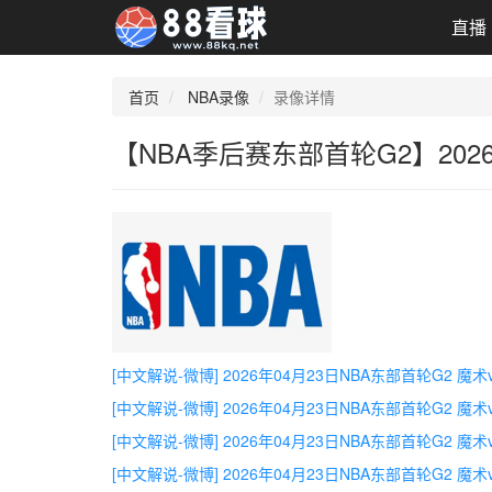
直播
首页
NBA录像
录像详情
【NBA季后赛东部首轮G2】202
[中文解说-微博] 2026年04月23日NBA东部首轮G2 魔
[中文解说-微博] 2026年04月23日NBA东部首轮G2 魔
[中文解说-微博] 2026年04月23日NBA东部首轮G2 魔
[中文解说-微博] 2026年04月23日NBA东部首轮G2 魔