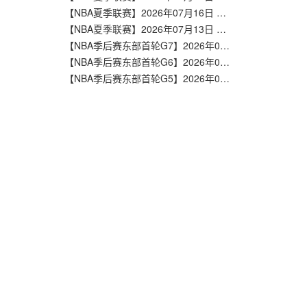
【NBA夏季联赛】2026年07月16日 76人vs魔术 全场录像在线回放
【NBA夏季联赛】2026年07月13日 开拓者vs魔术 全场录像在线回放
【NBA季后赛东部首轮G7】2026年05月04日 活塞vs魔术 全场录像在线回放
【NBA季后赛东部首轮G6】2026年05月02日 魔术vs活塞 全场录像在线回放
【NBA季后赛东部首轮G5】2026年04月30日 活塞vs魔术 全场录像在线回放