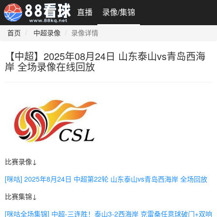
直播
录像/集锦
首页
中超录像
录像详情
【中超】2025年08月24日 山东泰山vs青岛西海
岸 全场录像在线回放
比赛录像↓
[咪咕] 2025年8月24日 中超第22轮 山东泰山vs青岛西海岸 全场回放
比赛集锦↓
[咪咕全场集锦] 中超-三连胜！泰山3-2西海岸 克雷桑任意球破门+双响