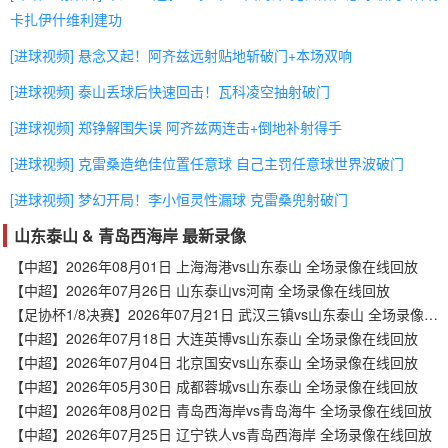
卡扎伊什维利建功
[进球视频] 悬念又起！阿齐兹远射贴地斩破门+本场双响
[进球视频] 泰山丢球后快速回击！瓦科凌空抽射破门
[进球视频] 郑铮解围失误 阿齐兹两连击+倒地补射得手
[进球视频] 克雷桑造绝佳位置任意球 自己主罚任意球世界波破门
[进球视频] 梦幻开局！李小恒灵性漏球 克雷桑兜射破门
山东泰山 & 青岛西海岸 最新录像
【中超】2026年08月01日 上海海港vs山东泰山 全场录像在线回放
【中超】2026年07月26日 山东泰山vs河南 全场录像在线回放
【足协杯1/8决赛】2026年07月21日 武汉三镇vs山东泰山 全场录像在线回放
【中超】2026年07月18日 大连英博vs山东泰山 全场录像在线回放
【中超】2026年07月04日 北京国安vs山东泰山 全场录像在线回放
【中超】2026年05月30日 成都蓉城vs山东泰山 全场录像在线回放
【中超】2026年08月02日 青岛西海岸vs青岛海牛 全场录像在线回放
【中超】2026年07月25日 辽宁铁人vs青岛西海岸 全场录像在线回放