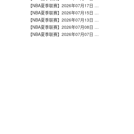
【NBA夏季联赛】2026年07月17日 雷霆vs独行侠 全场录像在线回放
【NBA夏季联赛】2026年07月15日 雷霆vs掘金 全场录像在线回放
【NBA夏季联赛】2026年07月13日 勇士vs雷霆 全场录像在线回放
【NBA夏季联赛】2026年07月08日 爵士vs雷霆 全场录像在线回放
【NBA夏季联赛】2026年07月07日 雷霆vs老鹰 全场录像在线回放