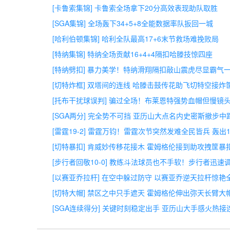
[卡鲁索集锦] 卡鲁索全场拿下20分高效表现助队取胜
[SGA集锦] 全场轰下34+5+8全能数据率队扳回一城
[哈利伯顿集锦] 哈利全队最高17+6末节救场难挽败局
[特纳集锦] 特纳全场贡献16+4+4隔扣哈滕技惊四座
[特纳劈扣] 暴力美学！特纳滑翔隔扣敲山震虎尽显霸气
[切特炸框] 双塔间的连线 哈滕击鼓传花助飞切特空接炸
[托布干扰球误判] 骗过全场！布莱恩特强势血帽但慢镜
[SGA两分] 完全势不可挡 亚历山大点名内史密斯撤步中
[雷霆19-2] 雷霆万钧！雷霆次节突然发难全民皆兵 轰出1
[切特暴扣] 肯威妙传移花接木 霍姆格伦接到助攻拽筐暴
[步行者回敬10-0] 教练斗法球员也不手软！步行者迅速调
[以赛亚乔拉杆] 在空中躲过防守 以赛亚乔逆天拉杆惊艳
[切特大帽] 禁区之中只手遮天 霍姆格伦伸出弥天长臂大
[SGA连续得分] 关键时刻稳定出手 亚历山大手感火热接