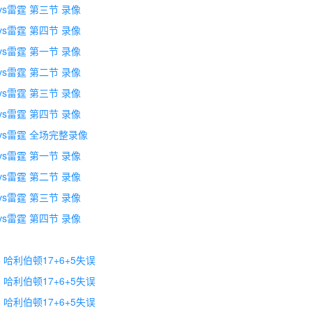
者vs雷霆 第三节 录像
者vs雷霆 第四节 录像
者vs雷霆 第一节 录像
者vs雷霆 第二节 录像
者vs雷霆 第三节 录像
者vs雷霆 第四节 录像
者vs雷霆 全场完整录像
者vs雷霆 第一节 录像
者vs雷霆 第二节 录像
者vs雷霆 第三节 录像
者vs雷霆 第四节 录像
 哈利伯顿17+6+5失误
 哈利伯顿17+6+5失误
 哈利伯顿17+6+5失误